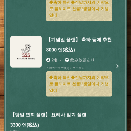
◆축하 특전◆전날까지의 예약으
로 플레이트 선물!!생일이나 기념
일에
【기념일 플랜】 축하 등에 추천
この店舗情報をシェアする
8000 엔
(税込)
2名～
飲み放題あり
코스 | 肉とチーズ 隠れ家イタリアン ハイドウェイダイニン
グ555（ファイブ）川越
このコースで使えるクーポン
埼玉県川越市脇田本町9-5第8アーバンライフビルヂング2F
◆축하 특전◆전날까지의 예약으
https://555.owst.jp/courses
로 플레이트 선물!!생일이나 기념
일에
お店情報をコピー
【당일 연회 플랜】 요리사 맡겨 플랜
3300 엔
(税込)