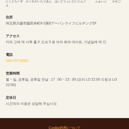
にくとちーず かくれがいたりあん はいどうぇいだいにんぐ ふぁいぶ かわご
え
住所
埼玉県川越市脇田本町9-5第8アーバンライフビルヂング2F
アクセス
카와 고에 역 서쪽 출구 도보 5 분 여자 회와 데이트, 기념일에 딱 ◎
電話
049-257-5063
営業時間
월 ~ 일, 공휴일, 공휴일 전날 : 17 : 00 ~ 23 : 00 (요리 LO 22:00 드링크 LO
22:00)
定休日
시간외의 이용은 상담해 주십시오
Cookie利用について