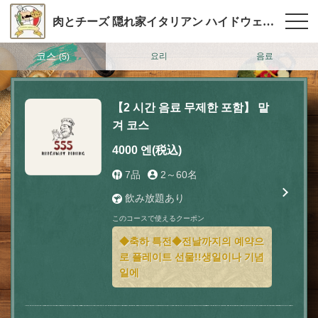
肉とチーズ 隠れ家イタリアン ハイドウェイダイニング555（ファイブ）川越
코스
요리
음료
(5)
【2 시간 음료 무제한 포함】 맡
겨 코스
4000 엔
(税込)
7品
2～60名
飲み放題あり
このコースで使えるクーポン
◆축하 특전◆전날까지의 예약으
로 플레이트 선물!!생일이나 기념
일에