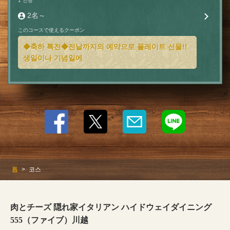
1 인당
閉じる
2名～
このコースで使えるクーポン
◆축하 특전◆전날까지의 예약으로 플레이트 선물!!
생일이나 기념일에
톱
코스
肉とチーズ 隠れ家イタリアン ハイドウェイダイニング
555（ファイブ）川越