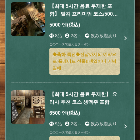
【최대 5시간 음료 무제한 포
함】 맡김 프리미엄 코스/5000
엔(부가세 포함)
5000 엔
(税込)
8品
2名～
飲み放題あり
このコースで使えるクーポン
◆축하 특전◆전날까지의 예약으
로 플레이트 선물!!생일이나 기념
일에
【최대 5시간 음료 무제한】 요
리사 추천 코스 생맥주 포함
6500 엔
(税込)
9品
2名～
飲み放題あり
このコースで使えるクーポン