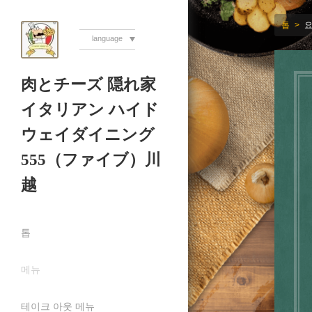
톱
language
肉とチーズ 隠れ家
イタリアン ハイド
ウェイダイニング
555（ファイブ）川
越
톱
메뉴
테이크 아웃 메뉴