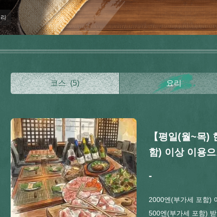
요리
코스
(5)
요리
【평일(월~목) 
함) 이상 이용으
-
2000엔(부가세 포함)
500엔(부가세 포함) 