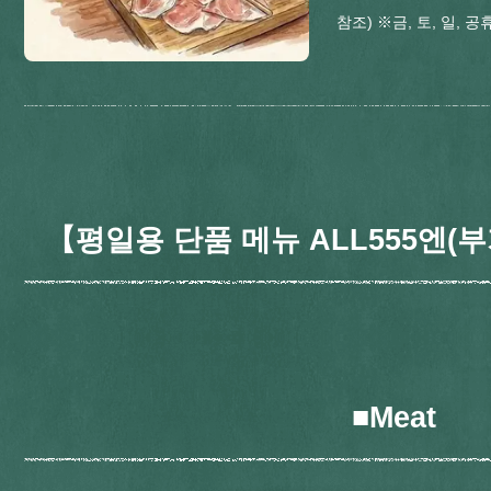
참조) ※금, 토, 일,
【평일용 단품 메뉴 ALL555엔(부
■Meat