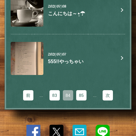
2021/07/08
こんにちは～⋆̩☂︎
閉じる
2021/07/07
555!!やっちゃい
前
...
83
84
85
...
次