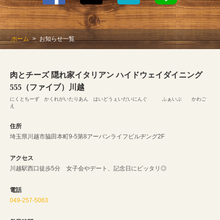
ホーム
お知らせ一覧
肉とチーズ 隠れ家イタリアン ハイドウェイダイニング
555（ファイブ）川越
にくとちーず かくれがいたりあん はいどうぇいだいにんぐ ふぁいぶ かわご
え
住所
埼玉県川越市脇田本町9-5第8アーバンライフビルヂング2F
アクセス
川越駅西口徒歩5分 女子会やデート、記念日にピッタリ◎
電話
049-257-5063