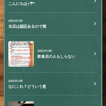
こんにちは⋆̩☂︎*
2021/07/08
当店は認証あるので酒
2021/07/08
飲食店の人もしらない
この店舗情報をシェアする
お知らせ | 肉とチーズ 隠れ家イタリアン ハイドウェイダイ
ニング555（ファイブ）川越
埼玉県川越市脇田本町9-5第8アーバンライフビルヂング2F
2021/07/08
https://555.owst.jp/blogs
なにこれ？どういう意
お店情報をコピー