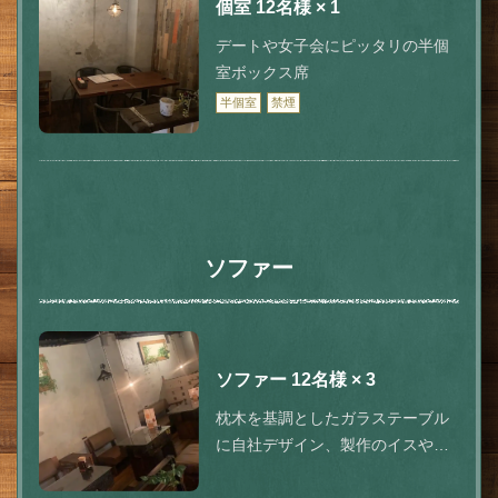
個室
12名様
× 1
デートや女子会にピッタリの半個
室ボックス席
半個室
禁煙
この店舗情報をシェアする
ソファー
お席 | 肉とチーズ 隠れ家イタリアン ハイドウェイダイニン
グ555（ファイブ）川越
埼玉県川越市脇田本町9-5第8アーバンライフビルヂング2F
ソファー
12名様
× 3
https://555.owst.jp/seats
枕木を基調としたガラステーブル
に自社デザイン、製作のイスやテ
お店情報をコピー
ーブルがゆったり時間を演出