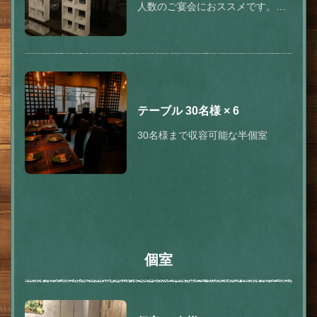
人数のご宴会におススメです。落
ち着いた空間をあらゆるシーンで
ご利用ください！！会社宴会やご
家族同士、歓送迎会、合コンや記
念日、誕生日などに最適です。
テーブル
30名様
× 6
30名様まで収容可能な半個室
個室