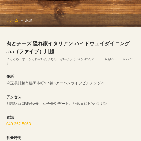
ホーム
お席
肉とチーズ 隠れ家イタリアン ハイドウェイダイニング
555（ファイブ）川越
にくとちーず かくれがいたりあん はいどうぇいだいにんぐ ふぁいぶ かわご
え
住所
埼玉県川越市脇田本町9-5第8アーバンライフビルヂング2F
アクセス
川越駅西口徒歩5分 女子会やデート、記念日にピッタリ◎
電話
049-257-5063
営業時間