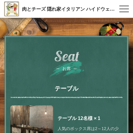
肉とチーズ 隠れ家イタリアン ハイドウェイダイニング555（ファイブ）川越
Seat
お席
テーブル
テーブル
12名様
× 1
人気のボックス席は2～12人の少