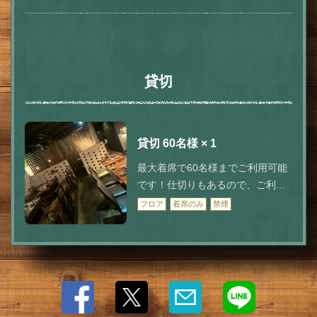
閉じる
貸切
貸切
60名様
× 1
最大着席で60名様までご利用可能
です！仕切りもあるので、ご利用
人数に合わせられます◎立食でし
フロア
着席のみ
禁煙
たら60名様以上もご対応致します
ので、ご相談ください。