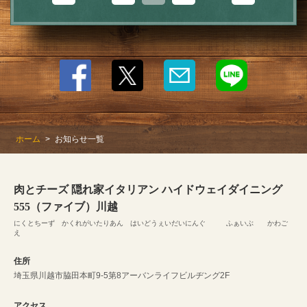
ホーム
お知らせ一覧
肉とチーズ 隠れ家イタリアン ハイドウェイダイニング
555（ファイブ）川越
にくとちーず かくれがいたりあん はいどうぇいだいにんぐ ふぁいぶ かわご
え
住所
埼玉県川越市脇田本町9-5第8アーバンライフビルヂング2F
アクセス