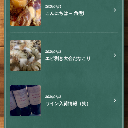
2021/07/14
こんにちは～ 角煮!
2021/07/13
エビ剥き大会だなこり
この店舗情報をシェアする
2021/07/13
お知らせ | 肉とチーズ 隠れ家イタリアン ハイドウェイダイ
ワイン入荷情報（笑）
ニング555（ファイブ）川越
埼玉県川越市脇田本町9-5第8アーバンライフビルヂング2F
https://555.owst.jp/blogs