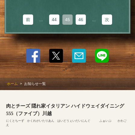
前
...
44
45
46
...
次
ホーム
お知らせ一覧
肉とチーズ 隠れ家イタリアン ハイドウェイダイニング
555（ファイブ）川越
にくとちーず かくれがいたりあん はいどうぇいだいにんぐ ふぁいぶ かわご
え