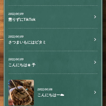
2022/06/09
懲りずにTikTok
この店舗情報をシェアする
2022/06/09
お知らせ | 肉とチーズ 隠れ家イタリアン ハイドウェイダイ
さつまいもにはビタミ
ニング555（ファイブ）川越
埼玉県川越市脇田本町9-5第8アーバンライフビルヂング2F
https://555.owst.jp/blogs
2022/06/09
こんにちは☀️ 予
お店情報をコピー
2022/06/08
こんにちはー☁️
閉じる