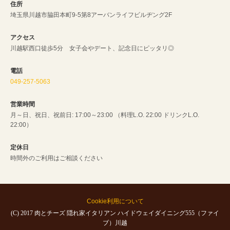
住所
埼玉県川越市脇田本町9-5第8アーバンライフビルヂング2F
アクセス
川越駅西口徒歩5分 女子会やデート、記念日にピッタリ◎
電話
049-257-5063
営業時間
月～日、祝日、祝前日: 17:00～23:00 （料理L.O. 22:00 ドリンクL.O.
22:00）
定休日
時間外のご利用はご相談ください
Cookie利用について
(C) 2017 肉とチーズ 隠れ家イタリアン ハイドウェイダイニング555（ファイ
ブ）川越