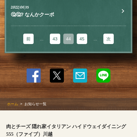
閉じる
2022/06/15
🤔🤔❔ なんかクーポ
前
...
43
44
45
...
次
ホーム
お知らせ一覧
肉とチーズ 隠れ家イタリアン ハイドウェイダイニング
555（ファイブ）川越