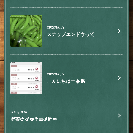
2022/06/17
スナップエンドウって
2022/06/17
こんにちはー☀️ 暖
2022/06/16
野菜🍅🍆🥑🥦🥒🌶🌽🥕