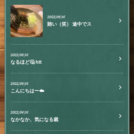
2022/06/16
賄い（笑） 途中でス
この店舗情報をシェアする
2022/06/16
お知らせ | 肉とチーズ 隠れ家イタリアン ハイドウェイダイ
なるほど🤔 htt
ニング555（ファイブ）川越
埼玉県川越市脇田本町9-5第8アーバンライフビルヂング2F
https://555.owst.jp/blogs
2022/06/16
こんにちはー☁️
お店情報をコピー
2022/06/16
なかなか、気になる裁