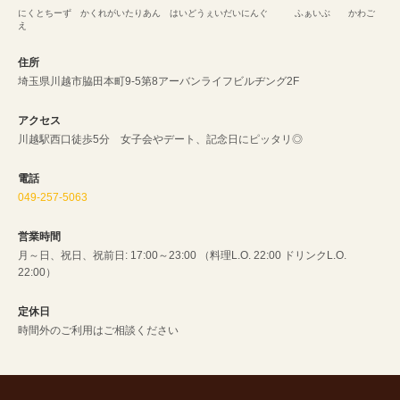
にくとちーず かくれがいたりあん はいどうぇいだいにんぐ ふぁいぶ かわご
え
住所
埼玉県川越市脇田本町9-5第8アーバンライフビルヂング2F
アクセス
川越駅西口徒歩5分 女子会やデート、記念日にピッタリ◎
電話
049-257-5063
営業時間
月～日、祝日、祝前日: 17:00～23:00 （料理L.O. 22:00 ドリンクL.O.
22:00）
定休日
時間外のご利用はご相談ください