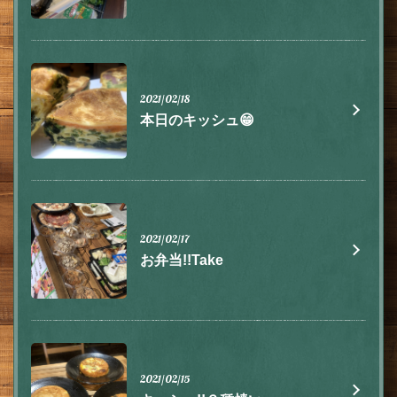
埼玉県川越市脇田本町9-5第8アーバンライフビルヂング2F
https://555.owst.jp/blogs
お店情報をコピー
2021/02/18
本日のキッシュ😁
閉じる
2021/02/17
お弁当!!Take
2021/02/15