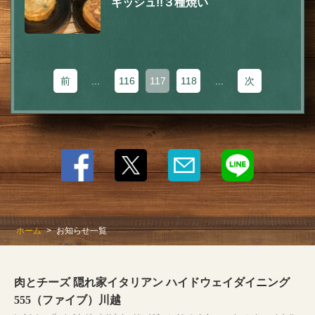
キッシュ!!３種焼い
前
...
116
117
118
...
次
ホーム
お知らせ一覧
肉とチーズ 隠れ家イタリアン ハイドウェイダイニング
555（ファイブ）川越