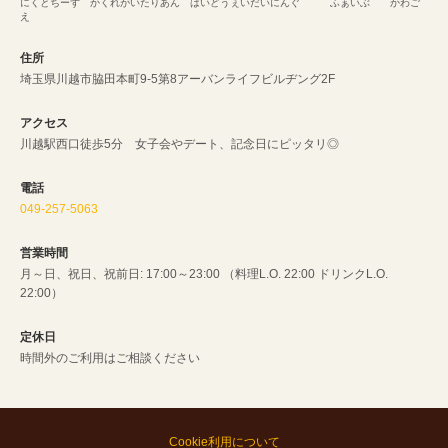
にくとちーず かくれがいたりあん はいどうぇいだいにんぐ ふぁいぶ かわご
え
住所
埼玉県川越市脇田本町9-5第8アーバンライフビルヂング2F
アクセス
川越駅西口徒歩5分 女子会やデート、記念日にピッタリ◎
電話
049-257-5063
営業時間
月～日、祝日、祝前日: 17:00～23:00 （料理L.O. 22:00 ドリンクL.O.
22:00）
定休日
時間外のご利用はご相談ください
Cookie利用について