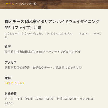
ホーム
お知らせ一覧
肉とチーズ 隠れ家イタリアン ハイドウェイダイニング
555（ファイブ）川越
にくとちーず かくれがいたりあん はいどうぇいだいにんぐ ふぁいぶ かわご
え
住所
埼玉県川越市脇田本町9-5第8アーバンライフビルヂング2F
アクセス
川越駅西口徒歩5分 女子会やデート、記念日にピッタリ◎
電話
049-257-5063
営業時間
月～日、祝日、祝前日: 17:00～23:00 （料理L.O. 22:00 ドリンクL.O.
22:00）