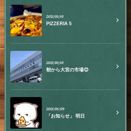
2021/05/10
PIZZERIA 5
この店舗情報をシェアする
2021/05/10
朝から大宮の市場😊
お知らせ | 肉とチーズ 隠れ家イタリアン ハイドウェイダイ
ニング555（ファイブ）川越
埼玉県川越市脇田本町9-5第8アーバンライフビルヂング2F
https://555.owst.jp/blogs
2021/05/09
お店情報をコピー
「お知らせ」 明日