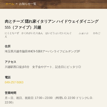
ホーム
お知らせ一覧
肉とチーズ 隠れ家イタリアン ハイドウェイダイニング
555（ファイブ）川越
にくとちーず かくれがいたりあん はいどうぇいだいにんぐ ふぁいぶ かわご
え
住所
埼玉県川越市脇田本町9-5第8アーバンライフビルヂング2F
アクセス
川越駅西口徒歩5分 女子会やデート、記念日にピッタリ◎
電話
049-257-5063
営業時間
月～日、祝日、祝前日: 17:00～23:00 （料理L.O. 22:00 ドリンクL.O.
22:00）