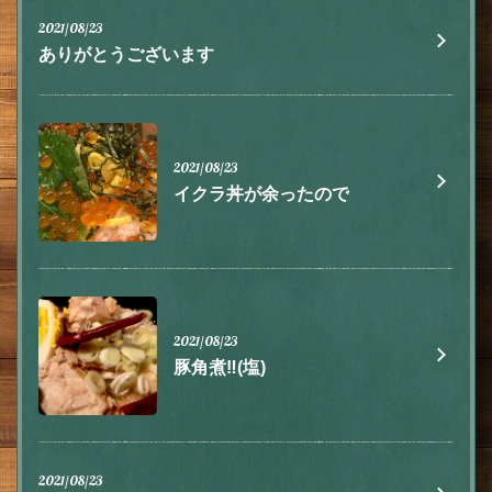
2021/08/23
ありがとうございます
2021/08/23
イクラ丼が余ったので
この店舗情報をシェアする
お知らせ | 肉とチーズ 隠れ家イタリアン ハイドウェイダイ
ニング555（ファイブ）川越
埼玉県川越市脇田本町9-5第8アーバンライフビルヂング2F
2021/08/23
https://555.owst.jp/blogs
豚角煮‼️(塩)
お店情報をコピー
2021/08/23