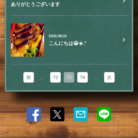
ありがとうございます
閉じる
2021/08/23
こんにちは😀☀️.°
前
...
72
73
74
...
次