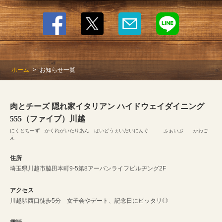
ホーム
お知らせ一覧
肉とチーズ 隠れ家イタリアン ハイドウェイダイニング
555（ファイブ）川越
にくとちーず かくれがいたりあん はいどうぇいだいにんぐ ふぁいぶ かわご
え
住所
埼玉県川越市脇田本町9-5第8アーバンライフビルヂング2F
アクセス
川越駅西口徒歩5分 女子会やデート、記念日にピッタリ◎