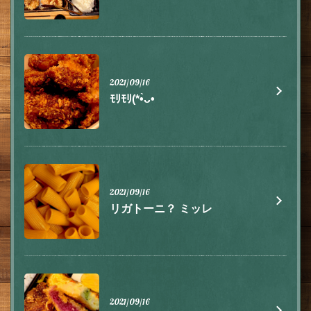
2021/09/16
ﾓﾘﾓﾘ(*•̀ᴗ•
この店舗情報をシェアする
2021/09/16
リガトーニ？ ミッレ
お知らせ | 肉とチーズ 隠れ家イタリアン ハイドウェイダイ
ニング555（ファイブ）川越
埼玉県川越市脇田本町9-5第8アーバンライフビルヂング2F
https://555.owst.jp/blogs
2021/09/16
お店情報をコピー