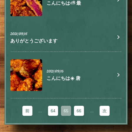
こんにちは⛅️ 最
2021/09/16
閉じる
ありがとうございます
2021/09/15
こんにちは☀️ 唐
前
...
64
65
66
...
次