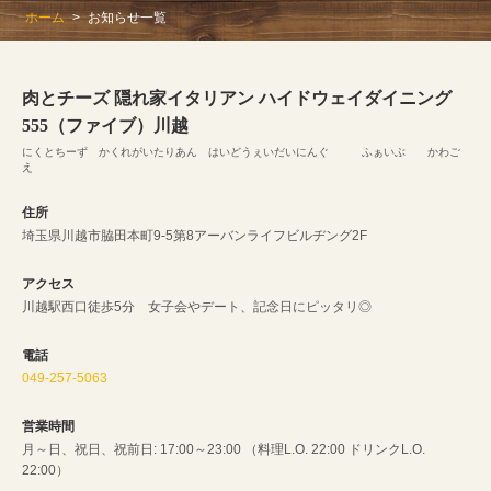
ホーム
お知らせ一覧
肉とチーズ 隠れ家イタリアン ハイドウェイダイニング
555（ファイブ）川越
にくとちーず かくれがいたりあん はいどうぇいだいにんぐ ふぁいぶ かわご
え
住所
埼玉県川越市脇田本町9-5第8アーバンライフビルヂング2F
アクセス
川越駅西口徒歩5分 女子会やデート、記念日にピッタリ◎
電話
049-257-5063
営業時間
月～日、祝日、祝前日: 17:00～23:00 （料理L.O. 22:00 ドリンクL.O.
22:00）