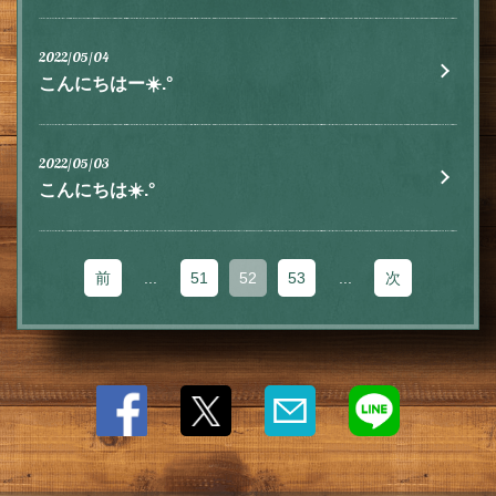
2022/05/04
閉じる
こんにちはー☀️.°
2022/05/03
こんにちは☀️.°
前
...
51
52
53
...
次