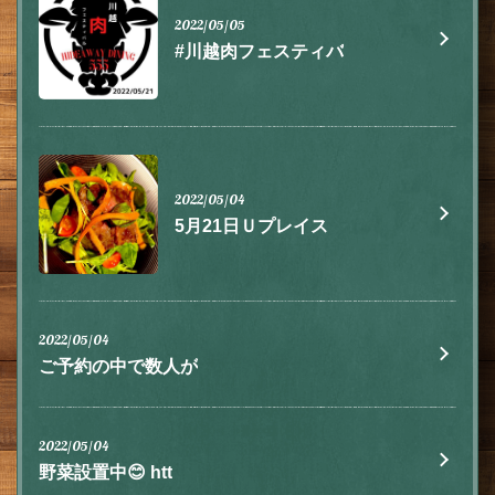
2022/05/05
#川越肉フェスティバ
2022/05/04
5月21日Ｕプレイス
この店舗情報をシェアする
お知らせ | 肉とチーズ 隠れ家イタリアン ハイドウェイダイ
ニング555（ファイブ）川越
2022/05/04
埼玉県川越市脇田本町9-5第8アーバンライフビルヂング2F
ご予約の中で数人が
https://555.owst.jp/blogs
お店情報をコピー
2022/05/04
野菜設置中😊 htt