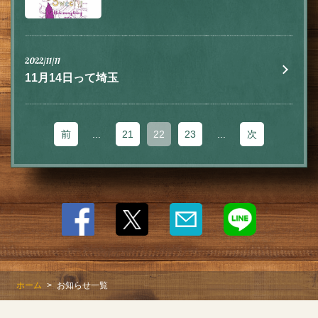
閉じる
2022/11/11
11月14日って埼玉
前
...
21
22
23
...
次
ホーム
お知らせ一覧