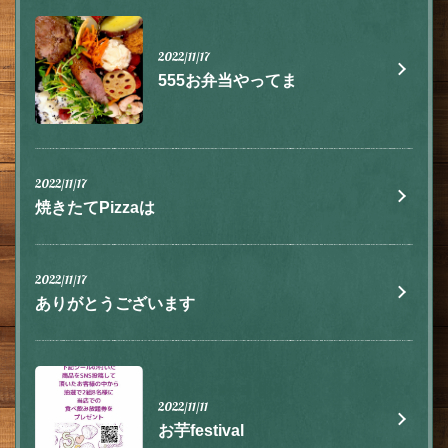
2022/11/17
555お弁当やってま
この店舗情報をシェアする
2022/11/17
焼きたてPizzaは
お知らせ | 肉とチーズ 隠れ家イタリアン ハイドウェイダイ
ニング555（ファイブ）川越
埼玉県川越市脇田本町9-5第8アーバンライフビルヂング2F
2022/11/17
https://555.owst.jp/blogs
ありがとうございます
お店情報をコピー
2022/11/11
お芋festival