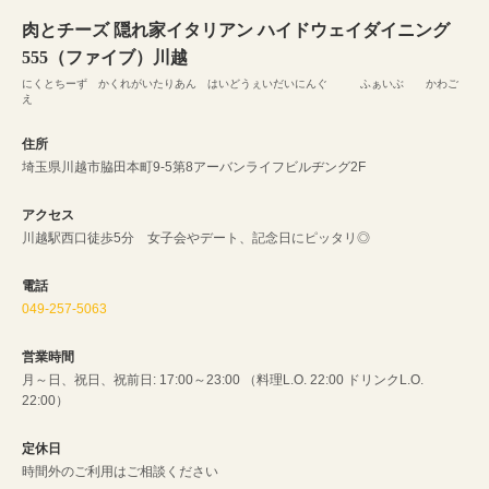
肉とチーズ 隠れ家イタリアン ハイドウェイダイニング
555（ファイブ）川越
にくとちーず かくれがいたりあん はいどうぇいだいにんぐ ふぁいぶ かわご
え
住所
埼玉県川越市脇田本町9-5第8アーバンライフビルヂング2F
アクセス
川越駅西口徒歩5分 女子会やデート、記念日にピッタリ◎
電話
049-257-5063
営業時間
月～日、祝日、祝前日: 17:00～23:00 （料理L.O. 22:00 ドリンクL.O.
22:00）
定休日
時間外のご利用はご相談ください