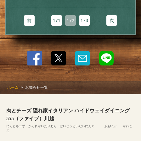
前
...
171
172
173
...
次
ホーム
お知らせ一覧
肉とチーズ 隠れ家イタリアン ハイドウェイダイニング
555（ファイブ）川越
にくとちーず かくれがいたりあん はいどうぇいだいにんぐ ふぁいぶ かわご
え