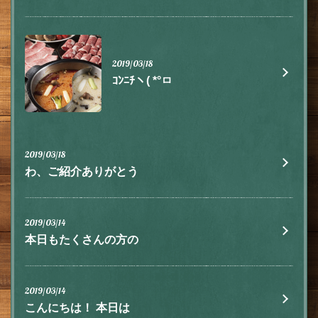
2019/03/18
ｺﾝﾆﾁヽ( *°ㅁ
この店舗情報をシェアする
お知らせ | 肉とチーズ 隠れ家イタリアン ハイドウェイダイ
ニング555（ファイブ）川越
埼玉県川越市脇田本町9-5第8アーバンライフビルヂング2F
2019/03/18
https://555.owst.jp/blogs
わ、ご紹介ありがとう
お店情報をコピー
2019/03/14
本日もたくさんの方の
2019/03/14
閉じる
こんにちは！ 本日は