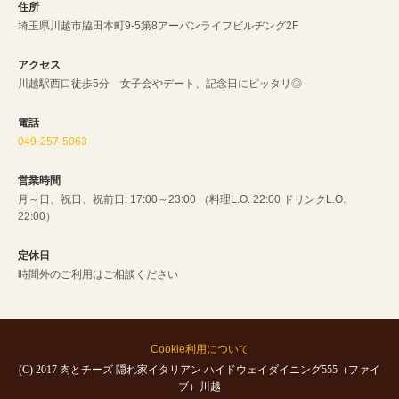
住所
埼玉県川越市脇田本町9-5第8アーバンライフビルヂング2F
アクセス
川越駅西口徒歩5分 女子会やデート、記念日にピッタリ◎
電話
049-257-5063
営業時間
月～日、祝日、祝前日: 17:00～23:00 （料理L.O. 22:00 ドリンクL.O.
22:00）
定休日
時間外のご利用はご相談ください
Cookie利用について
(C) 2017 肉とチーズ 隠れ家イタリアン ハイドウェイダイニング555（ファイ
ブ）川越