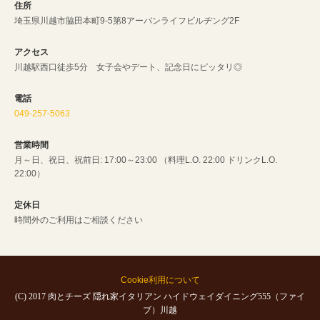
住所
埼玉県川越市脇田本町9-5第8アーバンライフビルヂング2F
アクセス
川越駅西口徒歩5分 女子会やデート、記念日にピッタリ◎
電話
049-257-5063
営業時間
月～日、祝日、祝前日: 17:00～23:00 （料理L.O. 22:00 ドリンクL.O.
22:00）
定休日
時間外のご利用はご相談ください
Cookie利用について
(C) 2017 肉とチーズ 隠れ家イタリアン ハイドウェイダイニング555（ファイ
ブ）川越