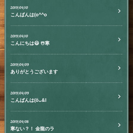
2019/04/10
こんばんは(o^^o
この店舗情報をシェアする
2019/04/10
こんにちは😃 ☃️寒
お知らせ | 肉とチーズ 隠れ家イタリアン ハイドウェイダイ
ニング555（ファイブ）川越
埼玉県川越市脇田本町9-5第8アーバンライフビルヂング2F
2019/04/09
https://555.owst.jp/blogs
ありがとうございます
お店情報をコピー
2019/04/09
こんばんは(öᴗ&l
2019/04/08
閉じる
寒ない？！ 金龍のラ