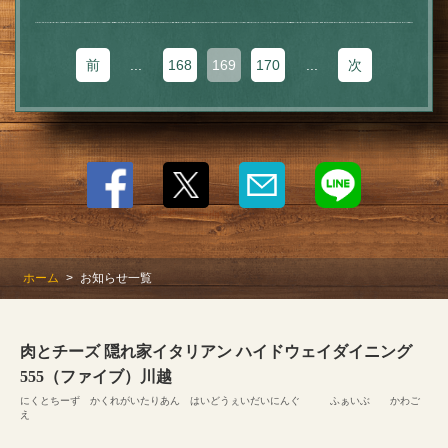
前
...
168
169
170
...
次
ホーム
お知らせ一覧
肉とチーズ 隠れ家イタリアン ハイドウェイダイニング
555（ファイブ）川越
にくとちーず かくれがいたりあん はいどうぇいだいにんぐ ふぁいぶ かわご
え