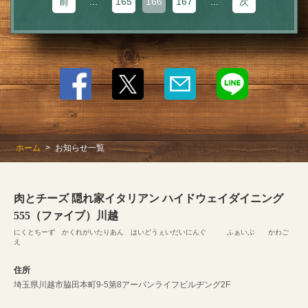
前
...
165
166
167
...
次
ホーム
お知らせ一覧
肉とチーズ 隠れ家イタリアン ハイドウェイダイニング
555（ファイブ）川越
にくとちーず かくれがいたりあん はいどうぇいだいにんぐ ふぁいぶ かわご
え
住所
埼玉県川越市脇田本町9-5第8アーバンライフビルヂング2F