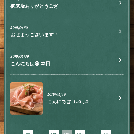
御来店ありがとうござ
この店舗情報をシェアする
2019/05/31
おはようございます！
お知らせ | 肉とチーズ 隠れ家イタリアン ハイドウェイダイ
ニング555（ファイブ）川越
埼玉県川越市脇田本町9-5第8アーバンライフビルヂング2F
2019/05/30
https://555.owst.jp/blogs
こんにちは😃 本日
お店情報をコピー
2019/05/29
こんにちは（｡ӧ◡ӧ
閉じる