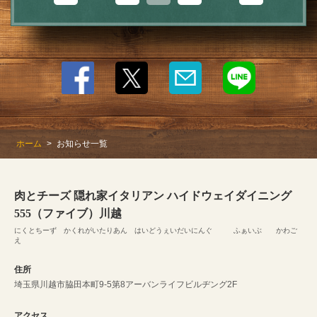
ホーム
お知らせ一覧
肉とチーズ 隠れ家イタリアン ハイドウェイダイニング
555（ファイブ）川越
にくとちーず かくれがいたりあん はいどうぇいだいにんぐ ふぁいぶ かわご
え
住所
埼玉県川越市脇田本町9-5第8アーバンライフビルヂング2F
アクセス