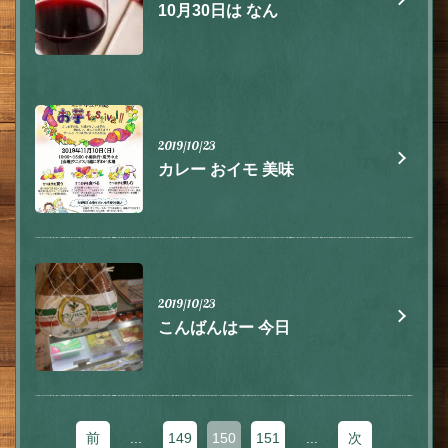
10月30日は なん
お店情報をコピー
2019/10/23
閉じる
カレー おイモ 美味
2019/10/23
こんばんはー 今日
前
...
149
150
151
...
次