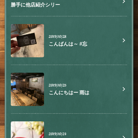
勝手に他店紹介シリー
2019/10/28
こんばんは～ #忘
2019/10/25
こんにちはー 雨は
この店舗情報をシェアする
お知らせ | 肉とチーズ 隠れ家イタリアン ハイドウェイダイ
ニング555（ファイブ）川越
埼玉県川越市脇田本町9-5第8アーバンライフビルヂング2F
https://555.owst.jp/blogs
2019/10/24