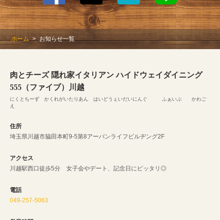
ホーム
お知らせ一覧
肉とチーズ 隠れ家イタリアン ハイドウェイダイニング
555（ファイブ）川越
にくとちーず かくれがいたりあん はいどうぇいだいにんぐ ふぁいぶ かわご
え
住所
埼玉県川越市脇田本町9-5第8アーバンライフビルヂング2F
アクセス
川越駅西口徒歩5分 女子会やデート、記念日にピッタリ◎
電話
049-257-5063