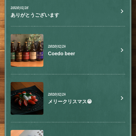
2020/12/26
ありがとうございます
2020/12/24
Coedo beer
この店舗情報をシェアする
お知らせ | 肉とチーズ 隠れ家イタリアン ハイドウェイダイ
2020/12/24
ニング555（ファイブ）川越
メリークリスマス😁
埼玉県川越市脇田本町9-5第8アーバンライフビルヂング2F
https://555.owst.jp/blogs
お店情報をコピー