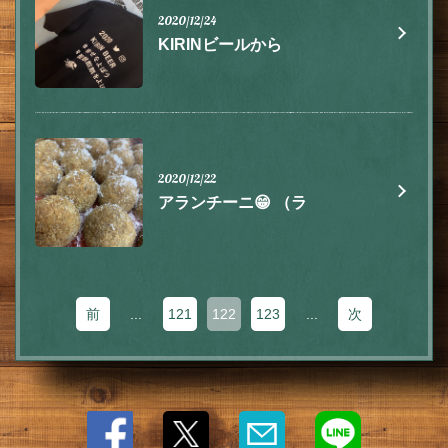
2020/12/24
KIRINビールから
閉じる
2020/12/22
アランチーニ😁 （ラ
前
...
121
122
123
...
次