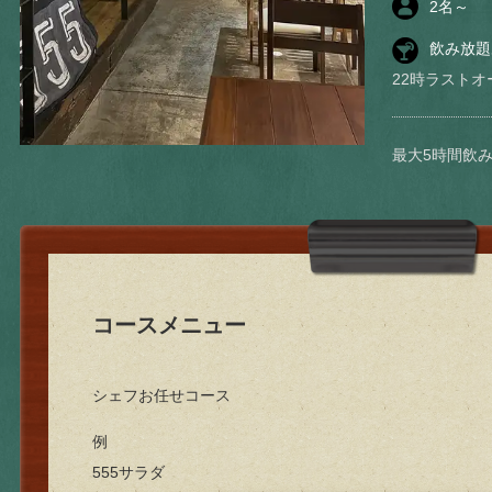
2
名～
飲み放題
22時ラストオ
最大5時間飲
コースメニュー
シェフお任せコース
例
555サラダ