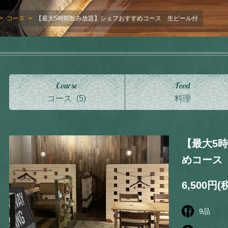
コース
【最大5時間飲み放題】シェフおすすめコース 生ビール付
Course
Food
コース
(5)
料理
【最大5
めコース
6,500円
(
9
品