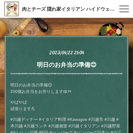
肉とチーズ 隠れ家イタリアン ハイドウェイダイニング555（ファイブ）川越
2023/04/22 21:04
明日のお弁当の準備😊
明日のお弁当の準備😊
200個お弁当をお作りします🍱🍴
やばやば
頑張ります💪
#川越ディナー #イタリア料理 #Kawagoe #川越市 #川越 #
本川越 #川越ランチ #川越個室 #川越イタリアン #川越野菜
#おいしい川越 #555 #ハンバーグ #ハンバーグ日本一 #小江