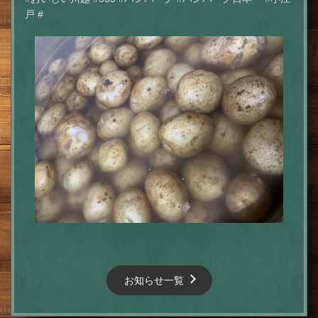
戸 #
この店舗情報をシェアする
明日のお弁当の準備😊 | 肉とチーズ 隠れ家イタリアン ハイ
ドウェイダイニング555（ファイブ）川越
埼玉県川越市脇田本町9-5第8アーバンライフビルヂング2F
お知らせ一覧
https://555.owst.jp/blogs/3385454