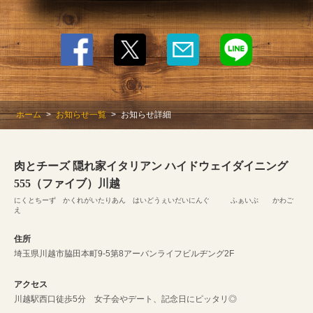
お店情報をコピー
閉じる
ホーム
お知らせ一覧
お知らせ詳細
肉とチーズ 隠れ家イタリアン ハイドウェイダイニング
555（ファイブ）川越
にくとちーず かくれがいたりあん はいどうぇいだいにんぐ ふぁいぶ かわご
え
住所
埼玉県川越市脇田本町9-5第8アーバンライフビルヂング2F
アクセス
川越駅西口徒歩5分 女子会やデート、記念日にピッタリ◎