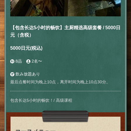
【包含长达5小时的畅饮】主厨精选高级套餐 / 5000日
元（含税）
5000日元
(税込)
8品
2名〜
飲み放題あり
最后点餐时间为晚上10点，离开时间为晚上10点30分。
包含长达5小时的畅饮！/ 高级课程