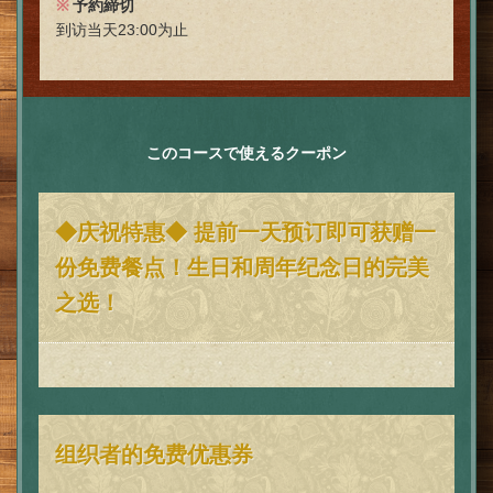
予約締切
到访当天23:00为止
閉じる
このコースで使えるクーポン
◆庆祝特惠◆ 提前一天预订即可获赠一
份免费餐点！生日和周年纪念日的完美
之选！
组织者的免费优惠券