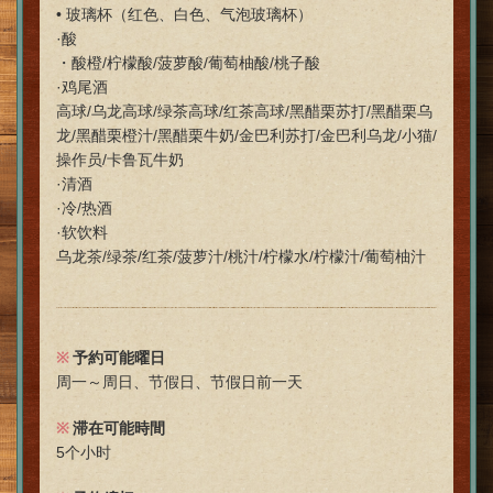
• 玻璃杯（红色、白色、气泡玻璃杯）
·酸
・酸橙/柠檬酸/菠萝酸/葡萄柚酸/桃子酸
·鸡尾酒
高球/乌龙高球/绿茶高球/红茶高球/黑醋栗苏打/黑醋栗乌
龙/黑醋栗橙汁/黑醋栗牛奶/金巴利苏打/金巴利乌龙/小猫/
操作员/卡鲁瓦牛奶
·清酒
この店舗情報をシェアする
·冷/热酒
·软饮料
【包含长达5小时的畅饮】主厨精选高级套餐 / 5000日元
乌龙茶/绿茶/红茶/菠萝汁/桃汁/柠檬水/柠檬汁/葡萄柚汁
（含税） | 肉とチーズ 隠れ家イタリアン ハイドウェイダイ
ニング555（ファイブ）川越
埼玉県川越市脇田本町9-5第8アーバンライフビルヂング2F
https://555.owst.jp/courses/125649549
予約可能曜日
周一～周日、节假日、节假日前一天
お店情報をコピー
滞在可能時間
5个小时