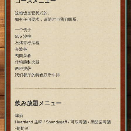
コースメニュー
这顿饭是套餐式的。
如有任何要求，请随时与我们联系。
一个例子
555 沙拉
石烤青柠法棍
齐波林
鸭肉菜肴
什锦腌制火腿
两种披萨
我们餐厅的特色汉堡牛排
飲み放題メニュー
啤酒
Heartland 生啤 / Shandygaff / 可乐啤酒 / 黑醋栗啤酒
·葡萄酒