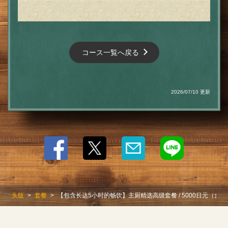
コース一覧へ戻る
2026/07/10 更新
头版
套餐
【包含长达5小时的畅饮】主厨精选高级套餐 / 5000日元（含税