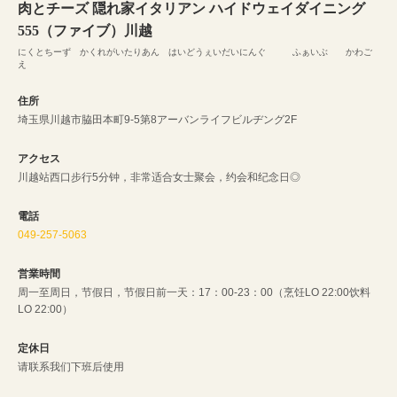
肉とチーズ 隠れ家イタリアン ハイドウェイダイニング
555（ファイブ）川越
にくとちーず かくれがいたりあん はいどうぇいだいにんぐ ふぁいぶ かわご
え
住所
埼玉県川越市脇田本町9-5第8アーバンライフビルヂング2F
アクセス
川越站西口步行5分钟，非常适合女士聚会，约会和纪念日◎
電話
049-257-5063
営業時間
周一至周日，节假日，节假日前一天：17：00-23：00（烹饪LO 22:00饮料
LO 22:00）
定休日
请联系我们下班后使用