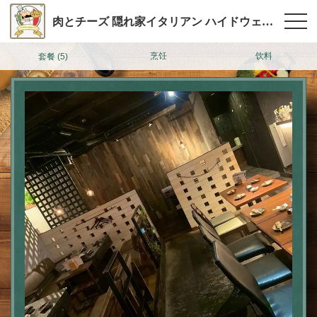
肉とチーズ 隠れ家イタリアン ハイドウェイダイニング555（ファイブ）川越
烹饪
饮料
套餐
(5)